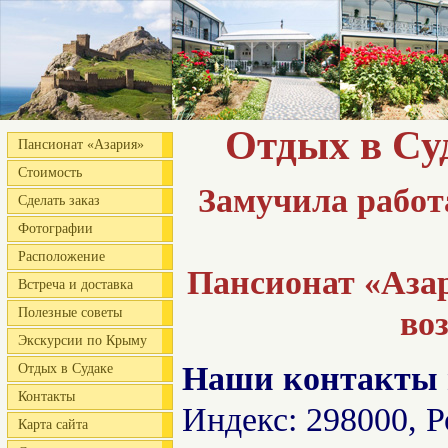
Отдых в Су
Пансионат «Азария»
Стоимость
Замучила работ
Сделать заказ
Фотографии
Расположение
Пансионат «Аза
Встреча и доставка
Полезные советы
во
Экскурсии по Крыму
Наши контакты 
Отдых в Судаке
Контакты
Индекс: 298000, Р
Карта сайта