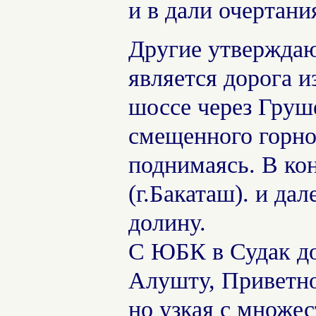
и в дали очертани
Другие утверждаю
является дорога 
шоссе через Груше
смещенного горног
поднимаясь. В ко
(г.Бакаташ). и да
долину.
С ЮБК в Судак дор
Алушту, Приветно
но узкая с множе