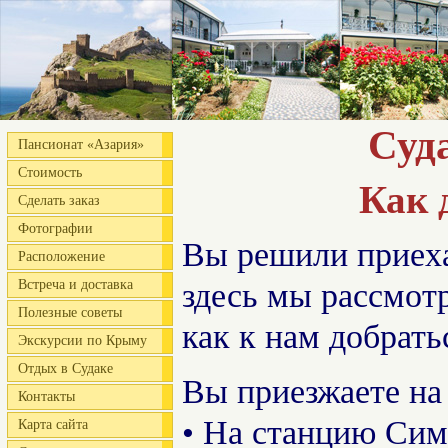
Суд
Пансионат «Азария»
Стоимость
Как 
Сделать заказ
Фотографии
Вы решили приех
Расположение
Встреча и доставка
здесь мы рассмот
Полезные советы
как к нам добрать
Экскурсии по Крыму
Отдых в Судаке
Вы приезжаете на
Контакты
• На станцию Сим
Карта сайта