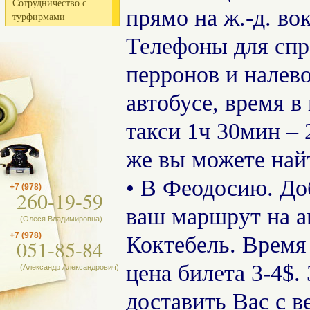
Сотрудничество с
прямо на ж.-д. во
турфирмами
Телефоны для спра
перронов и налев
автобусе, время в
такси 1ч 30мин – 2
же вы можете найт
• В Феодосию. Доб
+7 (978)
260-19-59
ваш маршрут на ав
(Олеся Владимировна)
+7 (978)
Коктебель. Время 
051-85-84
цена билета 3-4$
(Александр Александрович)
доставить Вас с 