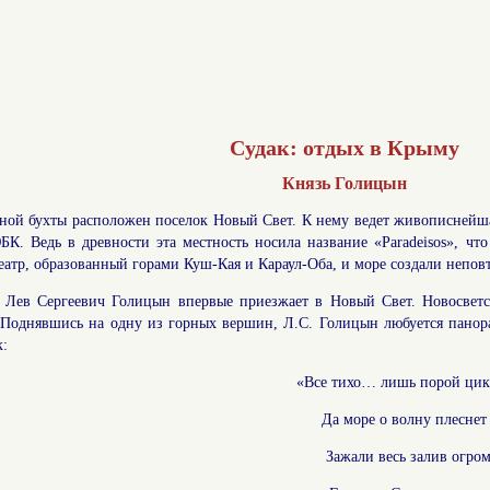
Судак: отдых в Крыму
Князь Голицын
еной бухты расположен поселок Новый Свет. К нему ведет живописнейшая
К. Ведь в древности эта местность носила название «Paradeisos», что
тр, образованный горами Куш-Кая и Караул-Оба, и море создали непов
- Лев Сергеевич Голицын впервые приезжает в Новый Свет. Новосвет
 Поднявшись на одну из горных вершин, Л.С. Голицын любуется панорам
к:
«Все тихо… лишь порой цик
Да море о волну плеснет
Зажали весь залив огр