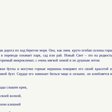
 дорога по над берегом моря. Она, как змея, круто огибая склоны горы
 в переводе означает парк, сад или рай. Новый Свет – это на редкость
торимый микроклимат, с очень мягкой зимой и не душным летом.
ские бухты и могучие горные вершины покоряют его своей красотой и
ой бухт. Сердце его начинает биться чаще и сильнее, он влюбляется в
ады слышен крик,
 своей волной,
омною клешней