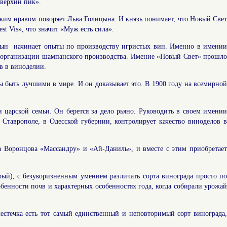
оверхий пик».
иким нравом покоряет Льва Голицына. И князь понимает, что Новый Свет
st Vis», что значит «Муж есть сила».
ицын начинает опыты по производству игристых вин. Именно в имении
 в организации шампанского производства. Имение «Новый Свет» прошло
в в виноделии.
ы быть лучшими в мире. И он доказывает это. В 1900 году на всемирной
царской семьи. Он берется за дело рьяно. Руководить в своем имении
 Ставрополе, в Одесской губернии, контролирует качество виноделов в
а Воронцова «Массандру» и «Ай-Даниль», и вместе с этим приобретает
ый), с безукоризненным умением различать сорта винограда просто по
обенности почв и характерных особенностях года, когда собирали урожай
естечка есть тот самый единственный и неповторимый сорт винограда,