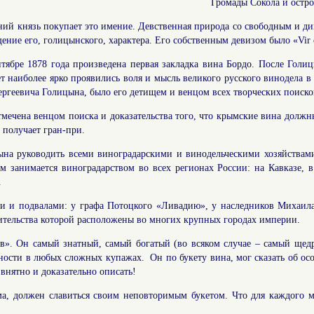
Громады Сокола и остр
ний князь покупает это имение. Девственная природа со свободным и д
ение его, голицынского, характера. Его собственным девизом было «Vir e
тябре 1878 года произведена первая закладка вина Бордо. После Гол
т наиболее ярко проявились воля и мысль великого русского винодела
ергеевича Голицына, было его детищем и венцом всех творческих поиско
тмечена венцом поиска и доказательства того, что крымские вина должн
 получает гран-при.
на руководить всеми виноградарскими и винодельческими хозяйствами 
м занимается виноградарством во всех регионах России: на Кавказе, в
.
ми и подвалами: у графа Потоцкого «Ливадию», у наследников Михаил
тельства которой расположены во многих крупных городах империи.
в». Он самый знатный, самый богатый (во всяком случае – самый щедр
нности в любых сложных купажах. Он по букету вина, мог сказать об ос
 внятно и доказательно описать!
а, должен славиться своим неповторимым букетом. Что для каждого м