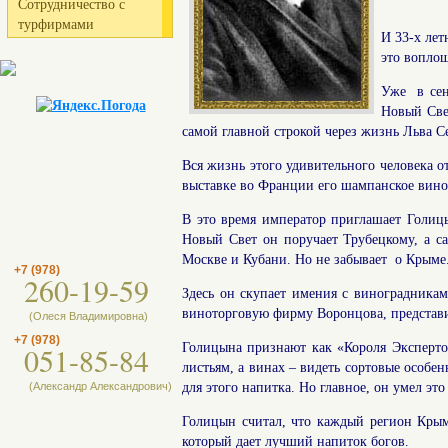
Сотрудничество с
турфирмами
И 33-х лет
это воплощ
Уже в сен
Новый Све
самой главной строкой через жизнь Льва С
Вся жизнь этого удивительного человека о
выставке во Франции его шампанское вино
В это время император приглашает Голицы
Новый Свет он поручает Трубецкому, а са
Москве и Кубани. Но не забывает о Крыме
+7 (978)
260-19-59
Здесь он скупает имения с виноградника
виноторговую фирму Воронцова, представи
(Олеся Владимировна)
+7 (978)
051-85-84
Голицына признают как «Короля Эксперто
листьям, а винах – видеть сортовые особе
(Александр Александрович)
для этого напитка. Но главное, он умел это
Голицын считал, что каждый регион Крым
который дает лучший напиток богов.